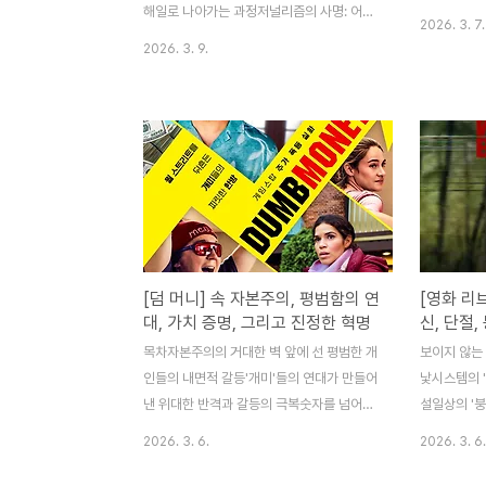
해일로 나아가는 과정저널리즘의 사명: 어둠
의 가능성끝
2026. 3. 7.
을 걷어내는 집요하고도 윤리적인 기록진실
희망 (결론)
2026. 3. 9.
의 무게: '쉬 세드'가 우리 삶에 남긴 끝나지
작 은 단순한
않은 질문영화 는 단순한 고발 영화 그 이상
의 실존적 위
의 깊이를 지닌 작품입니다. 할리우드의 거물
에서도 결코
하비 와인스타인의 권력형 성범죄를 세상에
묵직하게 던
폭로하며 전 세계적인 '미투(#MeToo)' 운
을 알 수 없
동의 촉매제가 되었던 뉴욕타임스 기자 조디
상 아이가 
칸터와 메건 투히의 취재기를 다루고 있습니
배경으로, 
다. 하지만 이 영화는 가해자의 악행을 자극
어떻게 야만
적으로 전시하는 데 에너지를 쏟지 않습니다.
극사실주의적
[덤 머니] 속 자본주의, 평범함의 연
[영화 리
대신, 수십 년간 겹겹이 쌓여온 '침묵의 카르
동시에 이 
대, 가치 증명, 그리고 진정한 혁명
신, 단절,
텔'이 어떻게 작동해 왔는지, 그리고 그 견고
간에 잉태된 
한 벽을 깨기 위해 얼마나 많은 이들의 피눈
목차자본주의의 거대한 벽 앞에 선 평범한 개
잃어버린 구원
보이지 않는 
물 나는 용기와 ..
인들의 내면적 갈등'개미'들의 연대가 만들어
낯시스템의 '
낸 위대한 반격과 갈등의 극복숫자를 넘어선
설일상의 '붕
'가치'의 재발견과 시대적 메시지진정한 혁
찰종말의 문턱
2026. 3. 6.
2026. 3. 6.
명, 자본의 논리를 뒤집은 우리들의 이야기
겨야 할 것
(결론)영화 는 단순히 2021년에 일어난 게임
스템이 멈춘 