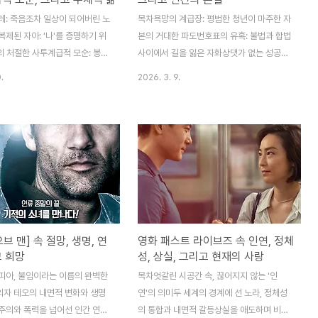
레: 죽음조차 일상이 되어버린 노
목차욕망의 계급장: 평범한 청년이 마주한 자
제된 자아: '나'를 증명하기 위
본의 거대한 파도번호표의 유혹: 불법과 합법
8의 처절한 사투계급적 모순: 봉준
사이에서 길을 잃은 자화상댓가 없는 성공은
그려낸 서늘하고도 잔혹한 우주 자
없다: 상실을 통해 깨닫는 자본주의의 비정함
.
2026. 3. 9.
 삶: 끝없는 반복을 끊어내고 쟁
돈보다 귀한 것: 우리가 지켜내야 할 인간성
 인간성의 회복봉준호 감독의 SF
이라는 마지막 보루 (결론)영화 (Money,
 먼 미래의 우주 개척 시대를 배
2019)은 우리 시대의 가장 강력한 종교이자
, 그 어떤 영화보다도 가장 현
권력인 '자본'이 한 개인의 영혼을 어떻게 잠
아픈 현대 사회의 자화상을 그려
식하고 변모시키는지를 날카롭게 파헤친 작
음 행성 니플헤임을 식민지화하기
품입니다. 오직 부자가 되고 싶다는 일념 하
 복제인간 '익스펜더블(소모품)'
나로 여의도 증권가에 입성한 신입 주식 브로
기를 통해, 영화는 거대한 시스템
커 조일현의 여정은, 단순히 성공을 향한 질
의 부품으로 전락해 버린 인간 존
주가 아니라 우리 내면 깊숙이 숨겨진 탐욕과
브 맨] 속 절망, 생명, 연
영화 패스트 라이브즈 속 인연, 정체
 대해 묵직한 질문을 던집니다.
양심 사이의 치열한 사투를 대변합니다. 이
고 희망
성, 상실, 그리고 현재의 사랑
고 다시 태어나는 가혹한 운명 속
영화는 화려한 숫자의 향연 뒤에 가려진 인간
 누구인지, 그리고 산다는 것은
의 나약함과, 그 나약함을 파고드는 거대한
피아, 불임이라는 이름의 완벽한
목차엇갈린 시공간 속, 끊어지지 않는 '인
..
시스템의 비정함을..
자 테오의 내면적 변화와 생명
연'의 의미두 세계의 경계에 선 노라, 정체성
주의와 폭력을 넘어선 인간 연대
의 통합과 내면적 갈등상실을 애도하며 비로