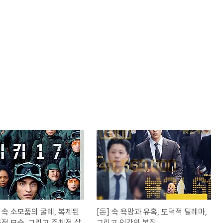
] 속 소모품의 굴레, 복제된
[돈] 속 욕망과 유혹, 도덕적 딜레마,
급적 모순, 그리고 주체적 삶
그리고 인간의 본질