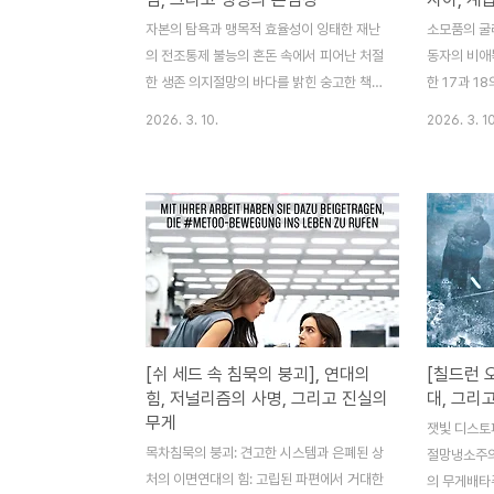
자본의 탐욕과 맹목적 효율성이 잉태한 재난
소모품의 굴
의 전조통제 불능의 혼돈 속에서 피어난 처절
동자의 비애복
한 생존 의지절망의 바다를 밝힌 숭고한 책임
한 17과 1
감과 인간적 연대생명의 존엄성: 비극이 우리
호 감독이 
2026. 3. 10.
2026. 3. 10
삶에 던지는 궁극적 질문🌊 POST CORE
본주의주체적
THEME자본의 탐욕과 맹목적 질주가 잉태
취한 진정한
한 거대한 재난 속에서도 결코 꺾이지 않는
신작 영화 은
'인간의 생존 의지'와타인을 위해 지옥 속으
경으로 하지만
로 뛰어드는 '생명의 존엄성'에 대한 숭고한
실적이고 뼈
헌사2010년 멕시코만에서 발생한 역사상 최
냅니다. 얼
악의 해양 석유 유출 사고를 바탕으로 한 영
위해 파견된
화 '딥워터 호라이즌'은 단순한 재난 블록버
미키의 이야
스터의 외피를 넘어, 현대 자본주의 사회가
속에서 하나
[쉬 세드 속 침묵의 붕괴], 연대의
[칠드런 오
안고 있는 치명적인 병폐와 그 속에서 시험받
재의 가치에
힘, 저널리즘의 사명, 그리고 진실의
대, 그리
는 인간의 나약함, 그리고 위대함을 동시에
끊임없이 죽
무게
조명하는 묵직한 작품입니다. 피터 버그 감독
에서, 자신이
잿빛 디스토
은 스펙터클한 시각적 ..
목차침묵의 붕괴: 견고한 시스템과 은폐된 상
과연 무엇인지
절망냉소주의
처의 이면연대의 힘: 고립된 파편에서 거대한
의 무게배타