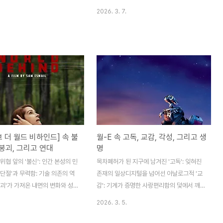
없는 어둠 속에서 피어난 한 줄기
소 완성되는 성장의 서사필연적인 스침을 넘
2026. 3. 7.
알폰소 쿠아론 감독의 2006년
어, 온전한 현재의 사랑을 껴안다 (결론) 셀린
 SF 재난 영화의 틀을 넘어, 인류
송 감독의 데뷔작 는 단순한 로맨스 영화의
기와 도덕적 타락, 그리고 그 속
외피를 두르고 있지만, 그 심연에는 인간의
 꺼지지 않아야 할 생명의 가치를
정체성, 선택이 남긴 궤적, 그리고 불가항력
지는 현대의 묵시록입니다. 원인
적인 시간의 흐름 속에서 우리가 맺고 끊는
는 전 지구적 불임으로 인해 더 이
관계들에 대한 깊고 철학적인 통찰이 자리 잡
태어나지 않는 2027년의 지구를
고 있습니다. 영화는 어린 시절 서울에서 단
이 작품은 미래를 상실한 인류가
짝으로 지냈던 나영(노라)과 해성이 12년이
성과 폭력성으로 회귀하는지를
라는 시간적 간격을 두고 두 번의 재회를 거
인 연출로 고발합니다. 하지만
치며 겪는 미묘한 감정의 파동을 섬세하게 포
브 더 월드 비하인드] 속 불
월-E 속 고독, 교감, 각성, 그리고 생
영화는 가장 비참하고 절망적인 순
착합니다. 한국의 고유한 개념인 '인연(因
 붕괴, 그리고 연대
명
하나의 '새 생명'을 통해, 인류가
緣)'을 서구적인 시각에서 해체하고 다시 조
의..
위협 앞의 '불신': 인간 본성의 민
립하며, 영화는 관객들에게..
목차폐허가 된 지구에 남겨진 '고독': 잊혀진
단절'과 무력함: 기술 의존의 역
존재의 일상디지털을 넘어선 아날로그적 '교
괴'가 가져온 내면의 변화와 성
감': 기계가 증명한 사랑편리함의 덫에서 깨
에서 피어난 '연대': 우리가 남
어난 인류의 '각성': 우주선 엑시엄의 메타포
2026. 3. 5.
 POST CORE THEME모든 시
황량한 대지 위에 다시 싹튼 '생명': 우리가 지
재난 앞, 민낯을 드러낸 인간의
켜야 할 미래🎬 POST CORE THEME극단