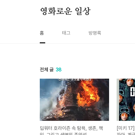
본문 바로가기
영화로운 일상
홈
태그
방명록
전체 글
38
딥워터 호라이즌 속 탐욕, 생존, 책
[미키 17
임, 그리고 생명의 존엄성
자아, 계