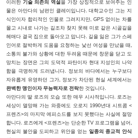
이러한
기술 의존의 역설
을 가장 상징적으로 보여주는 인
물은 아만다의 남편인 클레이입니다. 대학교수인 그는 지
식인이자 합리적인 인물로 그려지지만, GPS 없이는 차를
몰고 시내로 나가는 길조차 찾지 못해 미로 같은 시골길을
헤매다 결국 집으로 돌아오고 맙니다. 길을 잃은 그가 스페
인어로 절박하게 도움을 요청하는 낯선 여성을 만났을 때,
소통의 불가와 상황에 대한 두려움 때문에 창문을 닫고 도
망치는 장면은 그의 도덕적 파탄이자 현대 지성인의 나약
함을 극명하게 드러냅니다. 정보의 바다에서는 누구보다
자유롭게 유영하던 그가, 정보가 차단된 현실 세계에서는
완벽한 맹인이자 무능력자로 전락
한 것입니다.
아만다의 딸 로즈의 모습 또한 매우 시사적입니다. 로즈는
세상이 멸망해 가는 와중에도 오로지 1990년대 시트콤 <
프렌즈>의 마지막 에피소드를 보지 못했다는 사실에 절망
합니다. 로즈에게 <프렌즈>는 단순한 TV 프로그램을 넘어,
현실의 불안을 도피하고 위안을 얻는
일종의 종교적 안식