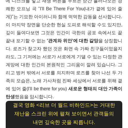
에 디스크를 넣고 재생 버튼을 누르는 순간 흘러나오는 경
쾌한 오프닝 곡 "I'll Be There For You(내가 곁에 있어 줄
게)"는 기묘한 아이러니와 함께 먹먹한 감동을 선사합니다.
이 마지막 장면을 단순한 현실 도피로 해석할 수도 있지만,
깊이 들여다보면 그것은 인간이 극한의 공포 속에서도 끝
끝내 포기할 수 없는
'관계와 위안'에 대한 갈망
을 상징합니
다. 로즈가 찾고자 했던 것은 화면 속 가짜 친구들이었을지
라도, 그 기저에는 서로가 서로에게 기댈 수 있는 다정한 관
계망에 대한 인간의 본원적인 그리움이 깔려 있습니다. 그
리고 벙커 밖에서 서로를 의지하며 로즈를 찾아 나선 두 가
족의 모습은, 노래 가사처럼 진짜 세상에서 서로를 위해 곁
에 있어 줄(I'll be there for you)
새로운 형태의 대안 가족이
탄생
했음을 암시합니다.
결국 영화 <리브 더 월드 비하인드>는 거대한
재난을 스크린 위에 펼쳐 보이면서 관객들의
내면 깊숙한 곳을 찌릅니다.