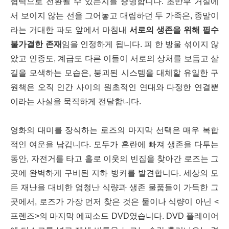
협력으로 전환될 수 있는지를 증명합니다. 초반부 거실에
서 보이지 않는 선을 그어놓고 대립하던 두 가족은, 종말이
라는 거대한 파도 앞에서 마침내
서로의 생존을 위해 필수
불가결한 존재
임을 인정하게 됩니다. 피 한 방울 섞이지 않
았고 인종도, 계급도 다른 이들이 서로의 상처를 보듬고 살
길을 모색하는 모습은, 붕괴된 시스템을 대체할 유일한 구
원책은 오직 인간 사이의 원초적인 연대와 다정한 연결뿐
이라는 사실을 묵직하게 전달합니다.
영화의 대미를 장식하는 로즈의 마지막 선택은 매우 복합
적인 여운을 남깁니다. 모두가 혼란에 빠져 생존을 다투는
동안, 자전거를 타고 홀로 이웃의 빈집을 찾아간 로즈는 그
곳에 완벽하게 구비된 지하 벙커를 발견합니다. 세상의 모
든 재난을 대비한 엄청난 식량과 생존 물품들이 가득한 그
곳에서, 로즈가 가장 먼저 찾은 것은 물이나 식량이 아닌 <
프렌즈>의 마지막 에피소드 DVD였습니다. DVD 플레이어