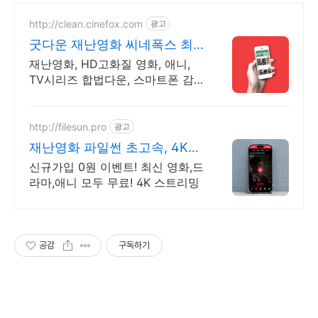
http://clean.cinefox.com
광고
굿다운 재난영화 씨네폭스 최
대3만원+10%추가적립
재난영화, HD고화질 영화, 애니,
TV시리즈 합법다운, 스마트폰 감
상.
http://filesun.pro
광고
재난영화 파일썬 초고속, 4K
실시간 보기!
신규가입 0원 이벤트! 최신 영화,드
라마,애니 모두 무료! 4K 스트리밍
공감
구독하기