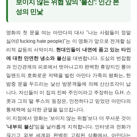
보이지 않는 위협 앞의 '불신': 인간 본
성의 민낯
영화의 첫 문을 여는 아만다의 대사 "나는 사람들이 정말
싫어(I fucking hate people)"는 이 영화가 앞으로 전개할 심
리적 갈등의 서막이자,
현대인들이 내면에 품고 있는 타인
에 대한 만연한 냉소와 불신
을 대변합니다. 도심의 번잡함
과 인간관계의 피로에서 벗어나고자 완벽한 휴양지인 롱아
일랜드의 호화로운 저택을 빌린 아만다 가족의 평화는, 한
밤중 문을 두드리는 낯선 방문객들에 의해 산산조각이 납
니다. 자신들이 이 집의 진짜 주인이라고 주장하는 G.H. 스
콧과 그의 딸 루스의 등장은, 안전하다고 믿었던 아만다의
통제력에 심각한 균열을 일으킵니다.
이 지점에서 영화는 '보이지 않는 위협'보다 더 무서운 것이
'내부의 불신'
임을 날카롭게 지적합니다. 인터넷과 전화가
끊기고 외부 세계와 완벽히 고립된 상황에서, 아만다는