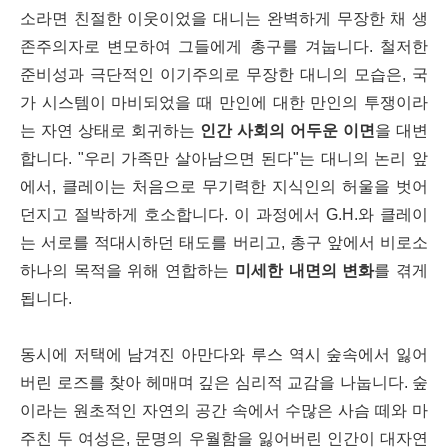
소라면 친절한 이웃이었을 대니는 완벽하게 무장한 채 생
존주의자로 변모하여 그들에게 총구를 겨눕니다. 철저한
준비성과 극단적인 이기주의로 무장한 대니의 모습은, 국
가 시스템이 마비되었을 때 만인에 대한 만인의 투쟁이라
는 자연 상태로 회귀하는
인간 사회의 어두운 이면
을 대변
합니다. "우리 가족만 살아남으면 된다"는 대니의 논리 앞
에서, 클레이는 처음으로 무기력한 지식인의 허울을 벗어
던지고 절박하게 호소합니다. 이 과정에서 G.H.와 클레이
는 서로를 적대시하던 태도를 버리고, 총구 앞에서 비로소
하나의 목적을 위해 연합하는
미세한 내면의 변화
를 겪게
됩니다.
동시에 저택에 남겨진 아만다와 루스 역시 숲속에서 잃어
버린 로즈를 찾아 헤매며 깊은 심리적 교감을 나눕니다. 숲
이라는 원초적인 자연의 공간 속에서 수많은 사슴 떼와 마
주친 두 여성은, 문명의 우월함을 잃어버린 인간이 대자연